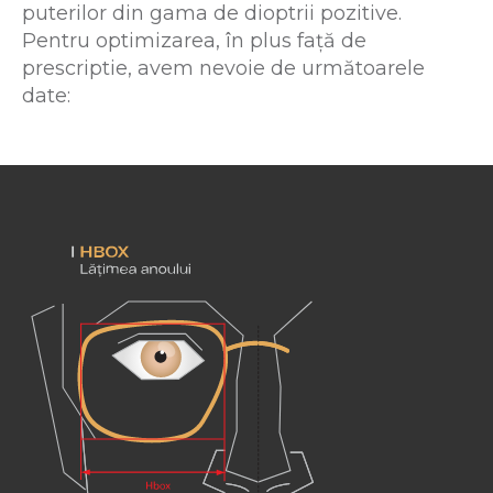
puterilor din gama de dioptrii pozitive.
Pentru optimizarea, în plus față de
prescriptie, avem nevoie de următoarele
date: