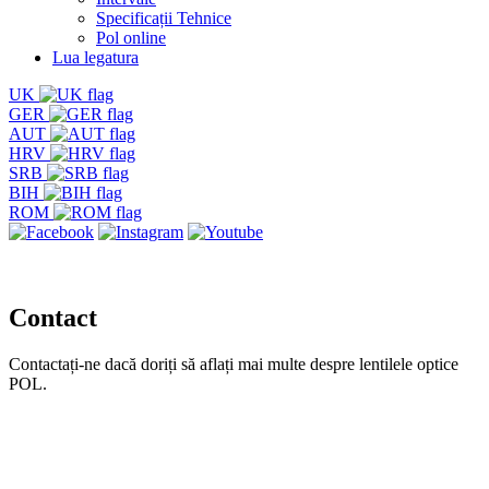
Specificații Tehnice
Pol online
Lua legatura
UK
GER
AUT
HRV
SRB
BIH
ROM
Contact
Contactați-ne dacă doriți să aflați mai multe despre lentilele optice
POL.