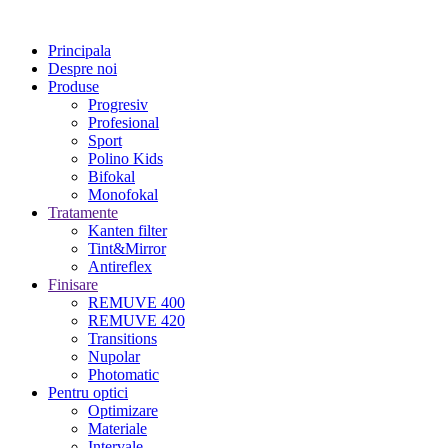
Principala
Despre noi
Produse
Progresiv
Profesional
Sport
Polino Kids
Bifokal
Monofokal
Tratamente
Kanten filter
Tint&Mirror
Antireflex
Finisare
REMUVE 400
REMUVE 420
Transitions
Nupolar
Photomatic
Pentru optici
Optimizare
Materiale
Intervale