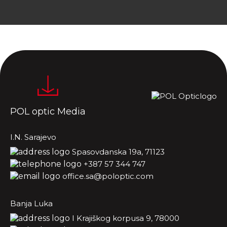
POL optic Media
I.N. Sarajevo
Spasovdanska 19a, 71123
+387 57 344 747
office.sa@poloptic.com
Banja Luka
I Krajiškog korpusa 9, 78000