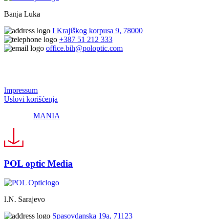
Banja Luka
I Krajiškog korpusa 9, 78000
+387 51 212 333
office.bih@poloptic.com
© 2024 Pol Optic
Impressum
Uslovi korišćenja
Made by
MANIA
POL optic Media
I.N. Sarajevo
Spasovdanska 19a, 71123