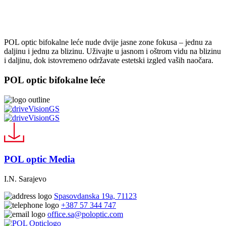
POL optic bifokalne leće nude dvije jasne zone fokusa – jednu za
daljinu i jednu za blizinu. Uživajte u jasnom i oštrom vidu na blizinu
i daljinu, dok istovremeno održavate estetski izgled vaših naočara.
POL optic bifokalne leće
POL optic Media
I.N. Sarajevo
Spasovdanska 19a, 71123
+387 57 344 747
office.sa@poloptic.com