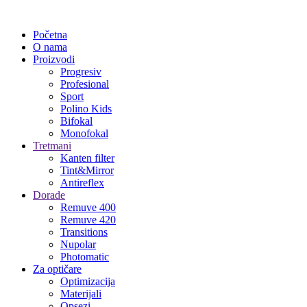
Početna
O nama
Proizvodi
Progresiv
Profesional
Sport
Polino Kids
Bifokal
Monofokal
Tretmani
Kanten filter
Tint&Mirror
Antireflex
Dorade
Remuve 400
Remuve 420
Transitions
Nupolar
Photomatic
Za optičare
Optimizacija
Materijali
Opsezi