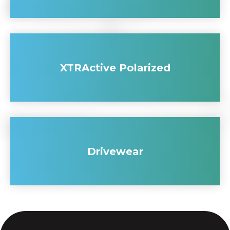
XTRActive Polarized
Drivewear