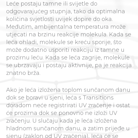
Leće postaju tamne ili svijetle do
odgovarajućeg stupnja, tako da optimalna
količina svjetlosti uvijek dopire do oka.
Međutim, ambijentalna temperatura može
utjecati na brzinu reakcije molekula. Kada se
leća ohladi, molekule se kreću sporije, što
može dodatno usporiti reakciju iz tamne u
prozirnu leću. Kada se leća zagrije, molekule
se ubrzavaju i postaju aktivnije, pa je reakcija
znatno brža.
Ako je leća izložena toplom sunčanom danu
dok se boravi u sjeni, leća s Transitions
doradom neće registrirati UV zračenje i ostat
će prozirna dok se ponovno ne izloži UV
zračenju. U slučaju kada je leća izložena
hladnom sunčanom danu, a zatim prijeđe u
sjenu (zaklon od UV zračenja), leća će se