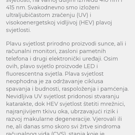
svjetlosti, na valnoj duljini između 410 nm i
415 nm. Svakodnevno smo izloženi
ultraljubičastom zračenju (UV) i
visokoenergetskoj vidljivoj (HEV) plavoj
svjetlosti.
Plavu svjetlost prirodno proizvodi sunce, ali i
računalni monitori, zasloni pametnih
telefona i drugi elektronički uređaji. Osim
ovih, plavo svjetlo proizvode LED i
fluorescentna svjetla. Plava svjetlost
neophodna je za održavanje ciklusa
spavanja i budnosti, raspoloženja i pamćenja.
Nevidljiva UV svjetlost pridonosi stvaranju
katarakte, dok HEV svjetlost štetiti mrežnici,
najranjivijem tkivu oka, ubrzavajući rizik i
razvoj makularne degeneracije. Vjerovali ili
ne, ali danas smo skoro svi žrtve sindroma
računalnog vida (CVS), stanja koje je