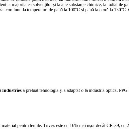
ent la majoritatea solvenților și la alte substanțe chimice, la radiațiile g
ilizat continuu la temperaturi de până la 100°C și până la o oră la 130°C.
 Industries
a preluat tehnologia și a adaptat-o la industria optică. PPG a
șor material pentru lentile. Trivex este cu 16% mai ușor decât CR-39, c