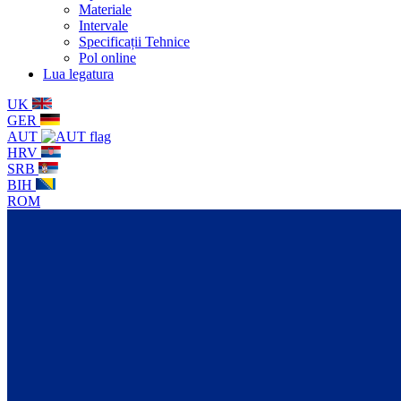
Materiale
Intervale
Specificații Tehnice
Pol online
Lua legatura
UK
GER
AUT
HRV
SRB
BIH
ROM