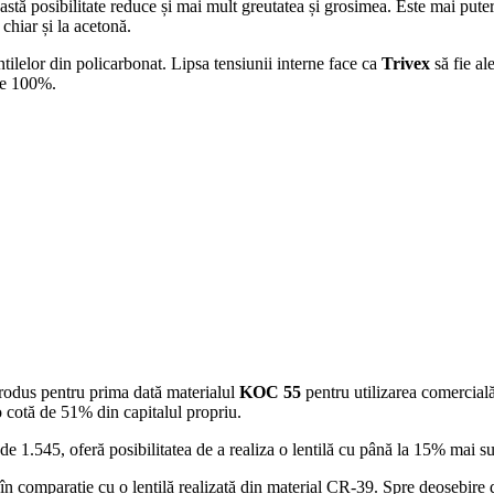
tă posibilitate reduce și mai mult greutatea și grosimea. Este mai putern
 chiar și la acetonă.
tilelor din policarbonat. Lipsa tensiunii interne face ca
Trivex
să fie al
de 100%.
rodus pentru prima dată materialul
KOC 55
pentru utilizarea comercială
cotă de 51% din capitalul propriu.
e de 1.545, oferă posibilitatea de a realiza o lentilă cu până la 15% mai 
ă în comparație cu o lentilă realizată din material CR-39. Spre deosebir