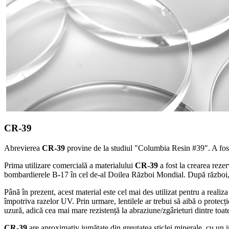
CR-39
Abrevierea
CR-39
provine de la studiul "Columbia Resin #39". A fost
Prima utilizare comercială a materialului
CR-39
a fost la crearea reze
bombardierele B-17 în cel de-al Doilea Război Mondial. După război,
Până în prezent, acest material este cel mai des utilizat pentru a reali
împotriva razelor UV. Prin urmare, lentilele ar trebui să aibă o prote
uzură, adică cea mai mare rezistență la abraziune/zgârieturi dintre toate 
CR-39
are aproximativ jumătate din greutatea sticlei minerale, cu un i