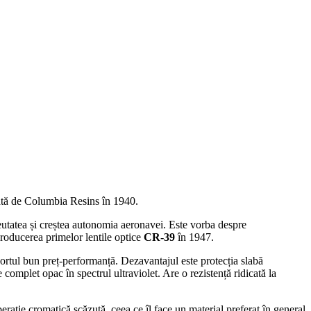
tată de Columbia Resins în 1940.
reutatea și creștea autonomia aeronavei. Este vorba despre
oducerea primelor lentile optice
CR-39
în 1947.
aportul bun preț-performanță. Dezavantajul este protecția slabă
e complet opac în spectrul ultraviolet. Are o rezistență ridicată la
erație cromatică scăzută, ceea ce îl face un material preferat în general