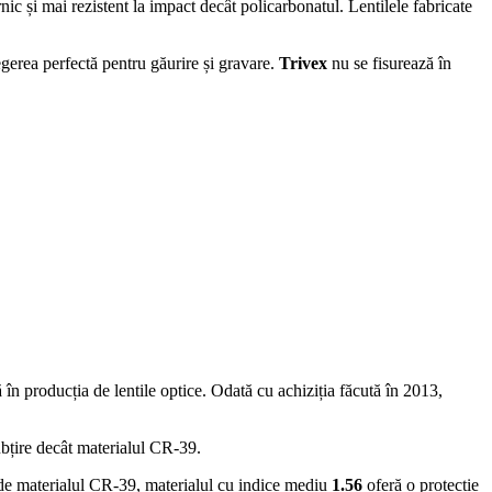
ic și mai rezistent la impact decât policarbonatul. Lentilele fabricate
egerea perfectă pentru găurire și gravare.
Trivex
nu se fisurează în
 în producția de lentile optice. Odată cu achiziția făcută în 2013,
subțire decât materialul CR-39.
e de materialul CR-39, materialul cu indice mediu
1.56
oferă o protecție