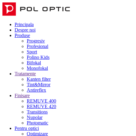
Principala
Despre noi
Produse
Progresiv
Profesional
Sport
Polino Kids
Bifokal
Monofokal
Tratamente
Kanten filter
Tint&Mirror
Antireflex
Finisare
REMUVE 400
REMUVE 420
Transitions
Nupolar
Photomatic
Pentru optici
Optimizare