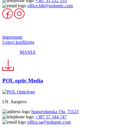
+387 51 212 333
office.bih@poloptic.com
© 2024 Pol Optic
Impressum
Uslovi korišćenja
Made by
MANIA
POL optic Media
I.N. Sarajevo
Spasovdanska 19a, 71123
+387 57 344 747
office.sa@poloptic.com