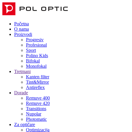
Početna
O nama
Proizvodi
Progresiv
Profesional
Sport
Polino Kids
Bifokal
Monofokal
Tretmani
Kanten filter
Tint&Mirror
Antireflex
Dorade
Remuve 400
Remuve 420
Transitions
Nupolar
Photomatic
Za optičare
Optimizacija