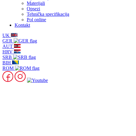
Materijali
Opsezi
Tehnička specifikacija
Pol online
Kontakt
UK
GER
AUT
HRV
SRB
BIH
ROM