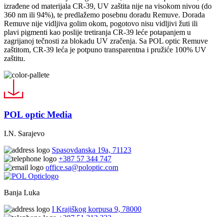
izrađene od materijala CR-39, UV zaštita nije na visokom nivou (do
360 nm ili 94%), te predlažemo posebnu doradu Remuve. Dorada
Remuve nije vidljiva golim okom, pogotovo nisu vidljivi žuti ili
plavi pigmenti kao poslije tretiranja CR-39 leće potapanjem u
zagrijanoj tečnosti za blokadu UV zračenja. Sa POL optic Remuve
zaštitom, CR-39 leća je potpuno transparentna i pružiće 100% UV
zaštitu.
POL optic Media
I.N. Sarajevo
Spasovdanska 19a, 71123
+387 57 344 747
office.sa@poloptic.com
Banja Luka
I Krajiškog korpusa 9, 78000