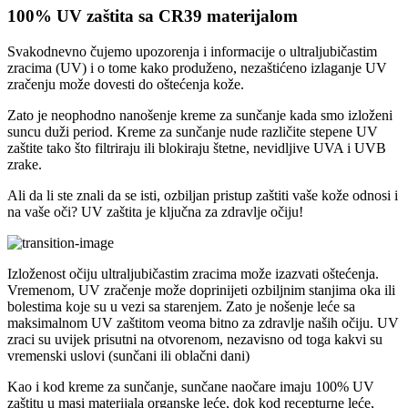
100% UV zaštita sa
CR39 materijalom
Svakodnevno čujemo upozorenja i informacije o ultraljubičastim
zracima (UV) i o tome kako produženo, nezaštićeno izlaganje UV
zračenju može dovesti do oštećenja kože.
Zato je neophodno nanošenje kreme za sunčanje kada smo izloženi
suncu duži period. Kreme za sunčanje nude različite stepene UV
zaštite tako što filtriraju ili blokiraju štetne, nevidljive UVA i UVB
zrake.
Ali da li ste znali da se isti, ozbiljan pristup zaštiti vaše kože odnosi i
na vaše oči? UV zaštita je ključna za zdravlje očiju!
Izloženost očiju ultraljubičastim zracima može izazvati oštećenja.
Vremenom, UV zračenje može doprinijeti ozbiljnim stanjima oka ili
bolestima koje su u vezi sa starenjem. Zato je nošenje leće sa
maksimalnom UV zaštitom veoma bitno za zdravlje naših očiju. UV
zraci su uvijek prisutni na otvorenom, nezavisno od toga kakvi su
vremenski uslovi (sunčani ili oblačni dani)
Kao i kod kreme za sunčanje, sunčane naočare imaju 100% UV
zaštitu u masi materijala organske leće, dok kod recepturne leće,